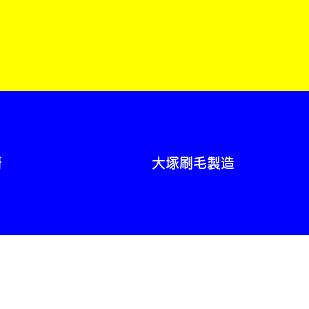
研
大塚刷毛製造